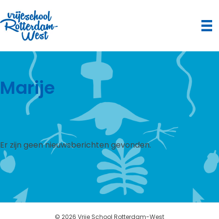
Marije
Er zijn geen nieuwsberichten gevonden.
© 2026 Vrije School Rotterdam-West