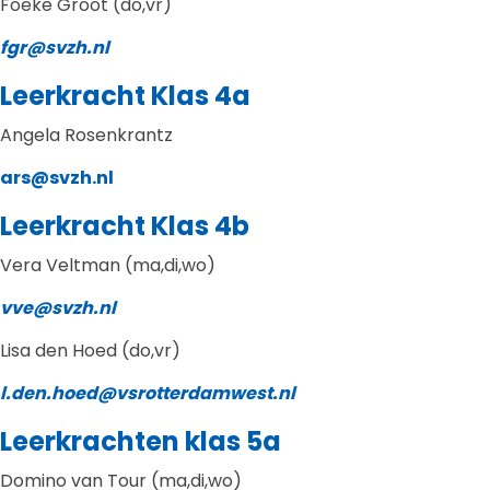
Foeke Groot (do,vr)
fgr@svzh.nl
Leerkracht Klas 4a
Angela Rosenkrantz
ars@svzh.nl
Leerkracht Klas 4b
Vera Veltman (ma,di,wo)
vve@svzh.nl
Lisa den Hoed (do,vr)
l.den.hoed@vsrotterdamwest.nl
Leerkrachten klas 5a
Domino van Tour (ma,di,wo)