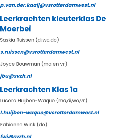
p.van.der.kaaij@vsrotterdamwest.nl
Leerkrachten kleuterklas De
Moerbei
Saskia Ruissen (di,wo,do)
s.ruissen@vsrotterdamwest.nl
Joyce Bouwman (ma en vr)
jbu@svzh.nl
Leerkrachten Klas 1a
Lucero Huijben-Waque (ma,di,wo,vr)
l.huijben-waque@vsrotterdamwest.nl
Fabienne
Wink (do)
fwi@svzh.nl