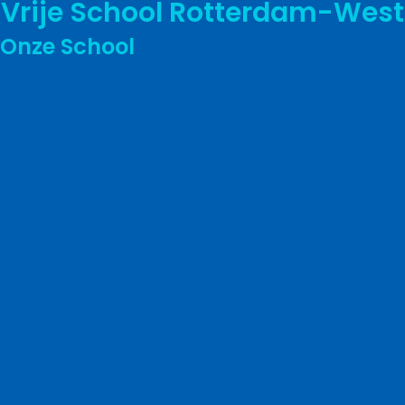
Vrije School Rotterdam-West
Onze School
De Vrijeschool Rotterdam-West
Visie en missie
Vrijeschoolonderwijs
Aansluiting vervolgonderwijs
Toetsen en leerlingvolgsyteem
Inspectie
Leerlingzorg
Het schoolplein
Buitenlesdag
Peutergroep
Buitenschoolse opvang
Schoolgids