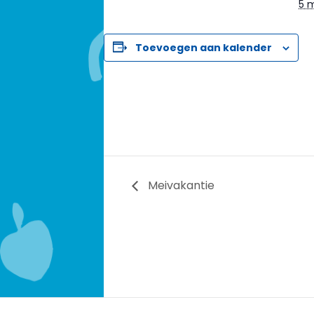
5 
Toevoegen aan kalender
Meivakantie