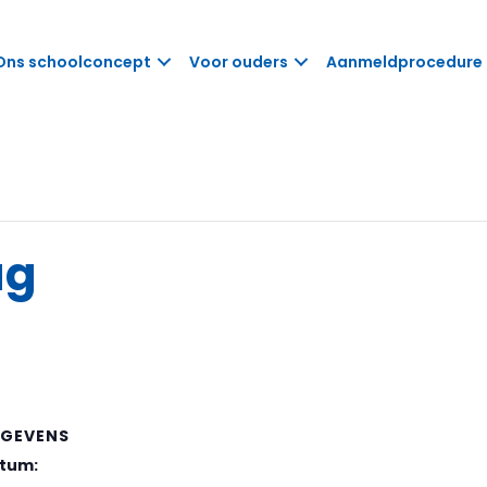
Ons schoolconcept
Voor ouders
Aanmeldprocedure
ag
GEVENS
tum: