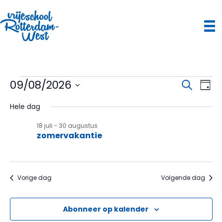
E
09/08/2026
E
E
Z
D
o
S
a
v
e
v
v
Hele dag
g
e
k
e
l
e
e
18 juli
-
30 augustus
e
n
n
e
zomervakantie
c
n
e
t
n
m
e
e
e
Vorige dag
Volgende dag
e
e
m
r
n
e
m
e
Abonneer op kalender
e
t