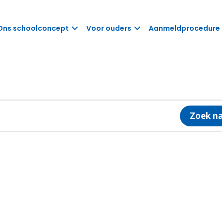
Ons schoolconcept
Voor ouders
Aanmeldprocedure
Zoek n