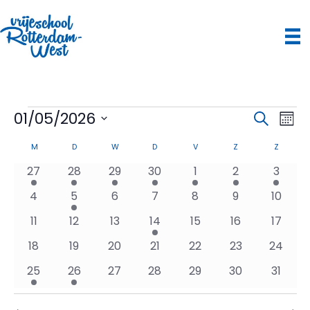
E
01/05/2026
E
E
Z
M
o
S
a
v
e
v
K
v
M
MAANDAG
D
DINSDAG
W
WOENSDAG
D
DONDERDAG
V
VRIJDAG
Z
ZATERDAG
Z
ZONDA
a
e
k
e
n
l
e
1
1
1
1
1
1
1
27
28
29
30
1
2
3
e
d
a
e
n
n
e
e
e
e
e
e
e
e
0
1
0
0
0
0
0
4
5
6
7
8
9
10
c
n
v
v
v
v
v
v
v
l
e
e
e
e
e
e
e
e
t
n
e
0
e
0
e
0
e
1
0
e
0
e
0
e
11
12
13
14
15
16
17
v
v
v
v
v
v
v
m
e
e
e
n
e
n
e
n
e
n
e
e
n
e
n
e
n
0
e
0
e
0
e
0
e
0
e
0
e
0
e
18
19
20
21
22
23
24
e
e
e
e
v
e
v
e
v
e
v
v
e
v
e
v
e
m
e
n
e
n
e
n
e
n
e
n
e
n
e
n
r
n
m
1
e
m
1
e
0
m
e
m
0
e
0
e
m
0
e
m
e
0
m
25
26
27
28
29
30
31
n
v
e
v
e
v
e
v
e
v
e
v
e
v
e
e
m
e
e
n
e
e
n
e
e
n
e
e
n
e
n
e
e
n
e
n
e
e
e
d
e
m
e
m
e
m
e
m
e
m
e
m
e
m
e
t
n
v
e
n
v
e
v
n
e
n
v
e
v
e
n
v
e
n
e
v
n