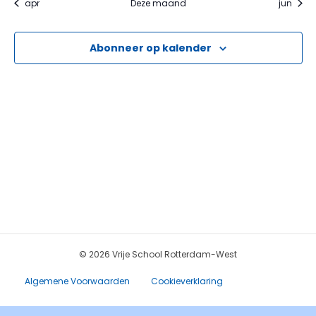
n
e
n
e
n
e
n
e
n
e
n
e
n
e
n
apr
Deze maand
jun
n
t
e
m
t
e
m
e
t
m
t
e
m
e
m
t
e
m
t
m
e
t
e
w
e
d
e
n
e
n
e
n
e
n
e
n
e
n
e
n
n
e
n
e
n
e
n
e
n
e
n
e
e
n
a
e
m
t
m
t
m
t
m
t
m
t
m
t
m
t
t
r
e
n
e
n
e
n
e
n
e
n
e
n
n
e
n
Abonneer op kalender
t
e
e
e
e
e
e
e
e
e
e
e
e
e
e
m
t
m
t
m
t
m
t
m
t
m
t
t
m
u
e
n
n
n
n
n
n
n
n
n
n
n
n
n
v
e
e
e
e
e
e
e
e
e
e
e
e
e
r
t
m
t
t
t
t
t
t
t
n
n
n
n
n
n
n
n
n
n
n
n
n
n
.
a
e
e
e
e
e
e
e
g
t
t
t
t
t
t
t
e
n
n
n
n
n
n
n
Z
a
e
e
e
e
e
n
n
n
n
n
n
v
n
o
E
e
e
v
n
k
e
n
a
e
n
© 2026 Vrije School Rotterdam-West
v
n
e
Algemene Voorwaarden
Cookieverklaring
i
e
m