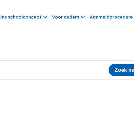
Ons schoolconcept
Voor ouders
Aanmeldprocedure
Zoek n